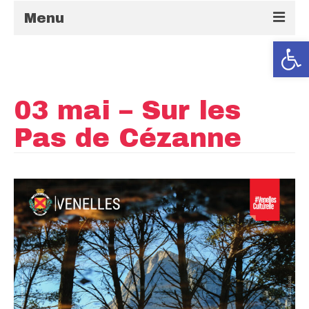
Menu
Ouvrir la
Accueil
Activités
03 mai – Sur les
Stages
Pas de Cézanne
Quoi de neuf à la MJC ?
La MJC