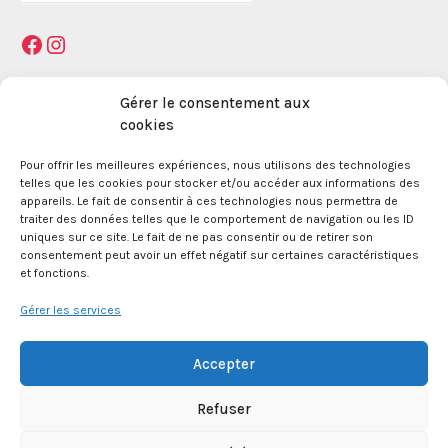
:
Facebook
Instagram
Mentions légales
Gérer le consentement aux
cookies
Pour offrir les meilleures expériences, nous utilisons des technologies
La Maison des Jeunes et de la Culture Jacques
telles que les cookies pour stocker et/ou accéder aux informations des
Prévert est une association enregistrée le 09
appareils. Le fait de consentir à ces technologies nous permettra de
décembre 1959 auprès de la Préfecture des Bouches
traiter des données telles que le comportement de navigation ou les ID
du Rhône.
uniques sur ce site. Le fait de ne pas consentir ou de retirer son
consentement peut avoir un effet négatif sur certaines caractéristiques
et fonctions.
24 boulevard de la République 13100 Aix en
Provence.
Gérer les services
SIRET 381 083 880 00017
Accepter
Refuser
APE 8552Z