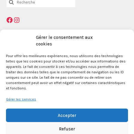
:
Facebook
Instagram
Mentions légales
Gérer le consentement aux
cookies
La Maison des Jeunes et de la Culture Jacques
Pour offrir les meilleures expériences, nous utilisons des technologies
telles que les cookies pour stocker et/ou accéder aux informations des
Prévert est une association enregistrée le 09
appareils. Le fait de consentir à ces technologies nous permettra de
décembre 1959 auprès de la Préfecture des Bouches
traiter des données telles que le comportement de navigation ou les ID
du Rhône.
uniques sur ce site. Le fait de ne pas consentir ou de retirer son
consentement peut avoir un effet négatif sur certaines caractéristiques
et fonctions.
24 boulevard de la République 13100 Aix en
Provence.
Gérer les services
SIRET 381 083 880 00017
Accepter
Refuser
APE 8552Z