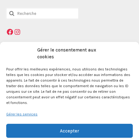
Rechercher
:
Facebook
Instagram
Mentions légales
Gérer le consentement aux
cookies
La Maison des Jeunes et de la Culture Jacques
Pour offrir les meilleures expériences, nous utilisons des technologies
telles que les cookies pour stocker et/ou accéder aux informations des
Prévert est une association enregistrée le 09
appareils. Le fait de consentir à ces technologies nous permettra de
décembre 1959 auprès de la Préfecture des Bouches
traiter des données telles que le comportement de navigation ou les ID
du Rhône.
uniques sur ce site. Le fait de ne pas consentir ou de retirer son
consentement peut avoir un effet négatif sur certaines caractéristiques
et fonctions.
24 boulevard de la République 13100 Aix en
Provence.
Gérer les services
SIRET 381 083 880 00017
Accepter