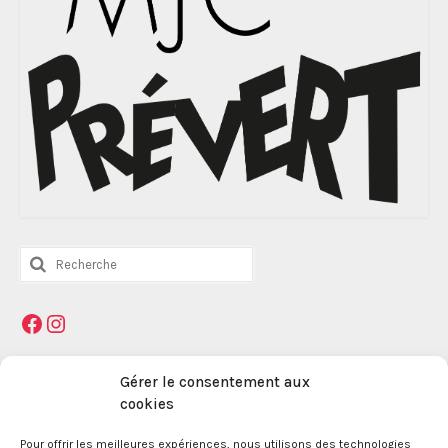
Rechercher
:
Facebook
Instagram
Mentions légales
Gérer le consentement aux
cookies
La Maison des Jeunes et de la Culture Jacques
Pour offrir les meilleures expériences, nous utilisons des technologies