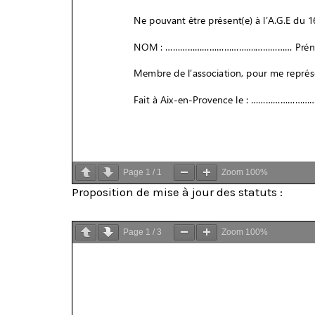
Page
1
/
1
Zoom
100%
Proposition de mise à jour des statuts :
Page
1
/
3
Zoom
100%