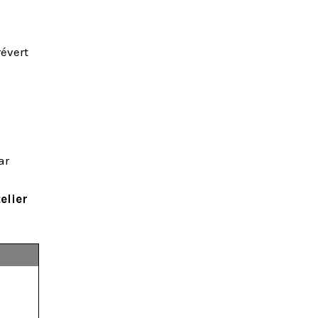
révert
ar
elier