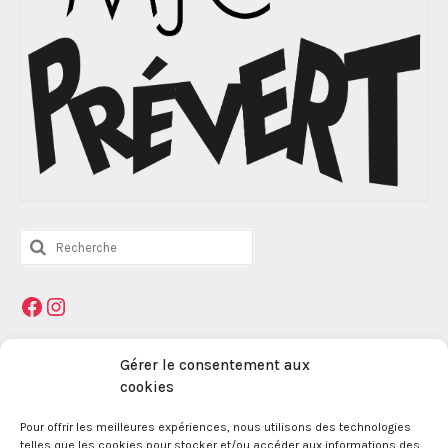
Rechercher
:
Facebook
Instagram
Mentions légales
Gérer le consentement aux
cookies
La Maison des Jeunes et de la Culture Jacques
Pour offrir les meilleures expériences, nous utilisons des technologies
telles que les cookies pour stocker et/ou accéder aux informations des