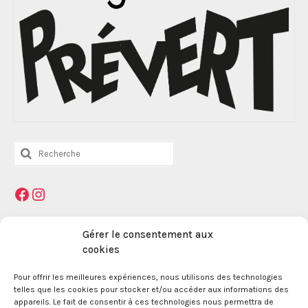
Rechercher
:
Facebook
Instagram
Mentions légales
Gérer le consentement aux
cookies
Pour offrir les meilleures expériences, nous utilisons des technologies
La Maison des Jeunes et de la Culture Jacques
telles que les cookies pour stocker et/ou accéder aux informations des
Prévert est une association enregistrée le 09
appareils. Le fait de consentir à ces technologies nous permettra de