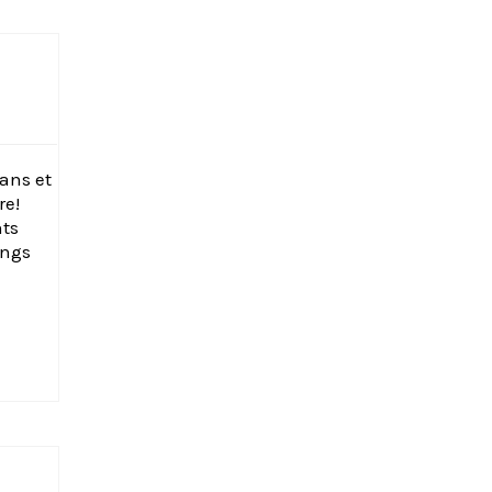
ans et
re!
nts
angs