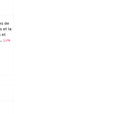
es de
 et la
 et
 …
Lire