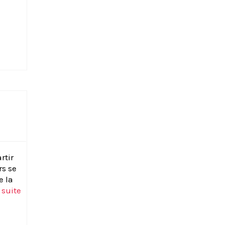
rtir
rs se
e la
suite­­