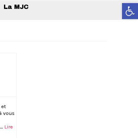
Ouvrir la
La MJC
 et
à vous
 …
Lire