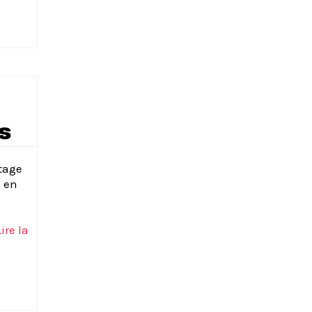
s
tage
» en
Lire la