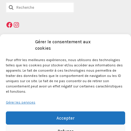
Rechercher
:
Facebook
Instagram
Mentions légales
Gérer le consentement aux
cookies
Pour offrir les meilleures expériences, nous utilisons des technologies
La Maison des Jeunes et de la Culture Jacques
telles que les cookies pour stocker et/ou accéder aux informations des
Prévert est une association enregistrée le 09
appareils. Le fait de consentir à ces technologies nous permettra de
décembre 1959 auprès de la Préfecture des Bouches
traiter des données telles que le comportement de navigation ou les ID
du Rhône.
uniques sur ce site. Le fait de ne pas consentir ou de retirer son
consentement peut avoir un effet négatif sur certaines caractéristiques
et fonctions.
24 boulevard de la République 13100 Aix en
Provence.
Gérer les services
SIRET 381 083 880 00017
Accepter