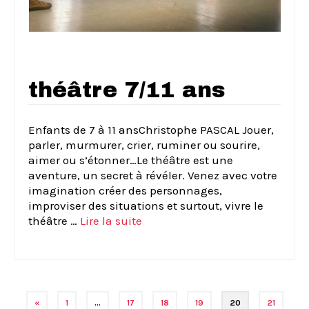
théâtre 7/11 ans
Enfants de 7 à 11 ansChristophe PASCAL Jouer,
parler, murmurer, crier, ruminer ou sourire,
aimer ou s’étonner…Le théâtre est une
aventure, un secret à révéler. Venez avec votre
imagination créer des personnages,
improviser des situations et surtout, vivre le
théâtre …
Lire la suite­­
Navigation
«
1
…
17
18
19
20
21