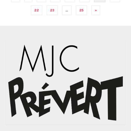
des
22
23
…
25
»
articles