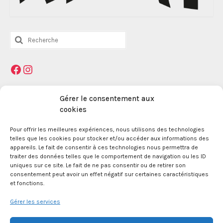
Rechercher
:
Facebook
Instagram
Mentions légales
Gérer le consentement aux
cookies
Pour offrir les meilleures expériences, nous utilisons des technologies
La Maison des Jeunes et de la Culture Jacques
telles que les cookies pour stocker et/ou accéder aux informations des
Prévert est une association enregistrée le 09
appareils. Le fait de consentir à ces technologies nous permettra de
décembre 1959 auprès de la Préfecture des Bouches
traiter des données telles que le comportement de navigation ou les ID
du Rhône.
uniques sur ce site. Le fait de ne pas consentir ou de retirer son
consentement peut avoir un effet négatif sur certaines caractéristiques
et fonctions.
24 boulevard de la République 13100 Aix en
Provence.
Gérer les services