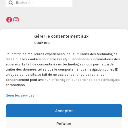
Rechercher
:
Facebook
Instagram
Mentions légales
Gérer le consentement aux
cookies
La Maison des Jeunes et de la Culture Jacques
Pour offrir les meilleures expériences, nous utilisons des technologies
telles que les cookies pour stocker et/ou accéder aux informations des
Prévert est une association enregistrée le 09
appareils. Le fait de consentir à ces technologies nous permettra de
décembre 1959 auprès de la Préfecture des Bouches
traiter des données telles que le comportement de navigation ou les ID
du Rhône.
uniques sur ce site. Le fait de ne pas consentir ou de retirer son
consentement peut avoir un effet négatif sur certaines caractéristiques
et fonctions.
24 boulevard de la République 13100 Aix en
Provence.
Gérer les services
SIRET 381 083 880 00017
Accepter
Refuser
APE 8552Z