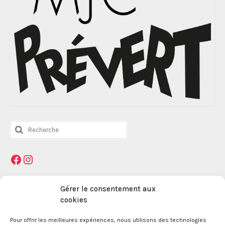
Rechercher
:
Facebook
Instagram
Mentions légales
Gérer le consentement aux
cookies
La Maison des Jeunes et de la Culture Jacques
Pour offrir les meilleures expériences, nous utilisons des technologies