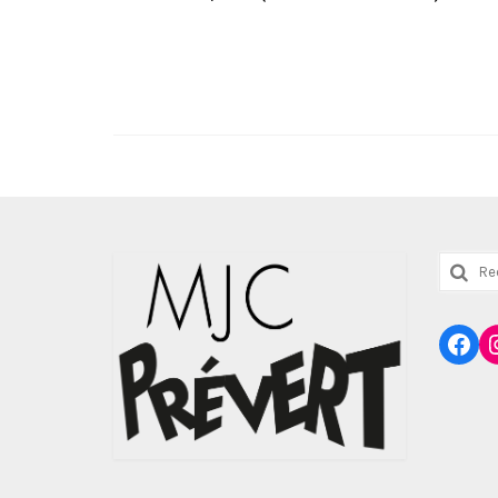
Reche
:
Fac
I