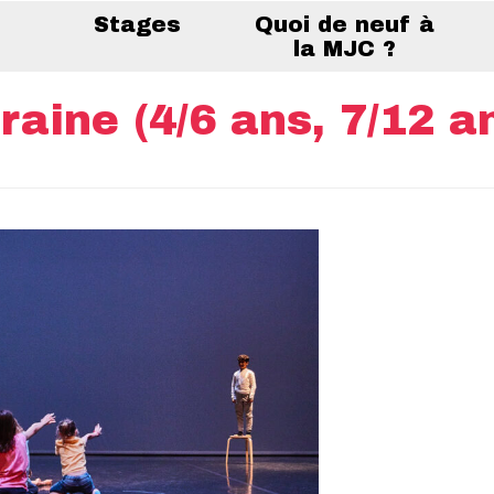
Stages
Quoi de neuf à
la MJC ?
aine (4/6 ans, 7/12 a