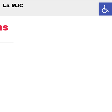
Ouvrir la
La MJC
ns