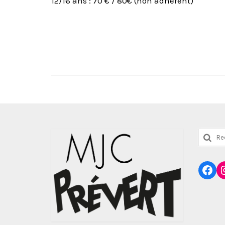
12/16 ans : 70 € / 80€ (non adhérent)
Reche
:
Fac
I