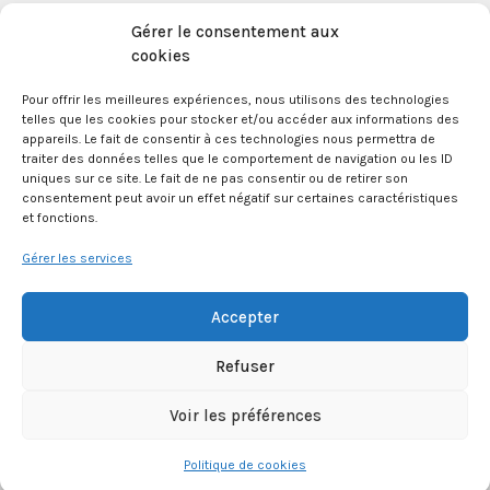
Mentions légales
Gérer le consentement aux
cookies
Pour offrir les meilleures expériences, nous utilisons des technologies
La Maison des Jeunes et de la Culture Jacques
telles que les cookies pour stocker et/ou accéder aux informations des
Prévert est une association enregistrée le 09
appareils. Le fait de consentir à ces technologies nous permettra de
décembre 1959 auprès de la Préfecture des Bouches
traiter des données telles que le comportement de navigation ou les ID
du Rhône.
uniques sur ce site. Le fait de ne pas consentir ou de retirer son
consentement peut avoir un effet négatif sur certaines caractéristiques
et fonctions.
24 boulevard de la République 13100 Aix en
Provence.
Gérer les services
SIRET 381 083 880 00017
Accepter
Refuser
APE 8552Z
Voir les préférences
© 2026 Maison des Jeunes et de la Culture Jacques Prévert - WordPress Theme by
Kadence
WP
Politique de cookies