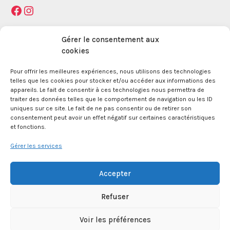
Facebook
Instagram
Mentions légales
Gérer le consentement aux
cookies
Pour offrir les meilleures expériences, nous utilisons des technologies
La Maison des Jeunes et de la Culture Jacques
telles que les cookies pour stocker et/ou accéder aux informations des
Prévert est une association enregistrée le 09
appareils. Le fait de consentir à ces technologies nous permettra de
décembre 1959 auprès de la Préfecture des Bouches
traiter des données telles que le comportement de navigation ou les ID
du Rhône.
uniques sur ce site. Le fait de ne pas consentir ou de retirer son
consentement peut avoir un effet négatif sur certaines caractéristiques
et fonctions.
24 boulevard de la République 13100 Aix en
Provence.
Gérer les services
SIRET 381 083 880 00017
Accepter
Refuser
APE 8552Z
Voir les préférences
© 2026 Maison des Jeunes et de la Culture Jacques Prévert - WordPress Theme by
Kadence