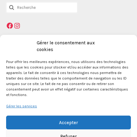
Rechercher
:
Facebook
Instagram
Mentions légales
Gérer le consentement aux
cookies
Pour offrir les meilleures expériences, nous utilisons des technologies
La Maison des Jeunes et de la Culture Jacques
telles que les cookies pour stocker et/ou accéder aux informations des
Prévert est une association enregistrée le 09
appareils. Le fait de consentir à ces technologies nous permettra de
décembre 1959 auprès de la Préfecture des Bouches
traiter des données telles que le comportement de navigation ou les ID
du Rhône.
uniques sur ce site. Le fait de ne pas consentir ou de retirer son
consentement peut avoir un effet négatif sur certaines caractéristiques
et fonctions.
24 boulevard de la République 13100 Aix en
Provence.
Gérer les services
SIRET 381 083 880 00017
Accepter
Refuser