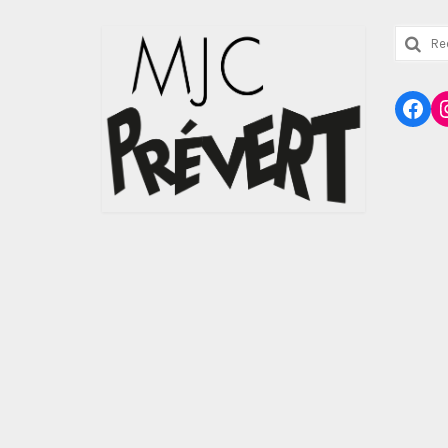
Reche
:
Fac
I