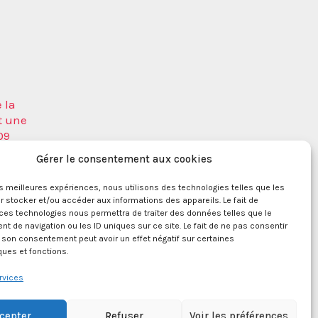
 la
t une
09
a
Gérer le consentement aux cookies
les meilleures expériences, nous utilisons des technologies telles que les
 stocker et/ou accéder aux informations des appareils. Le fait de
ces technologies nous permettra de traiter des données telles que le
ique
 de navigation ou les ID uniques sur ce site. Le fait de ne pas consentir
r son consentement peut avoir un effet négatif sur certaines
ques et fonctions.
rvices
cepter
Refuser
Voir les préférences