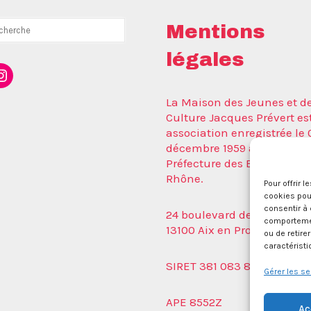
rcher
Mentions
légales
ebook
nstagram
La Maison des Jeunes et de
Culture Jacques Prévert es
association enregistrée le 
décembre 1959 auprès de l
Préfecture des Bouches du
Rhône.
Pour offrir 
cookies pour
consentir à 
24 boulevard de la Républ
comportement
13100 Aix en Provence.
ou de retire
caractéristi
SIRET 381 083 880 00017
Gérer les se
APE 8552Z
Ac