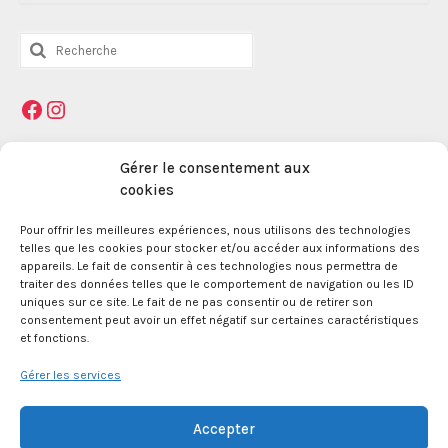
Rechercher
:
Facebook
Instagram
Mentions légales
Gérer le consentement aux
cookies
Pour offrir les meilleures expériences, nous utilisons des technologies
La Maison des Jeunes et de la Culture Jacques
telles que les cookies pour stocker et/ou accéder aux informations des
Prévert est une association enregistrée le 09
appareils. Le fait de consentir à ces technologies nous permettra de
décembre 1959 auprès de la Préfecture des Bouches
traiter des données telles que le comportement de navigation ou les ID
du Rhône.
uniques sur ce site. Le fait de ne pas consentir ou de retirer son
consentement peut avoir un effet négatif sur certaines caractéristiques
et fonctions.
24 boulevard de la République 13100 Aix en
Provence.
Gérer les services
SIRET 381 083 880 00017
Accepter