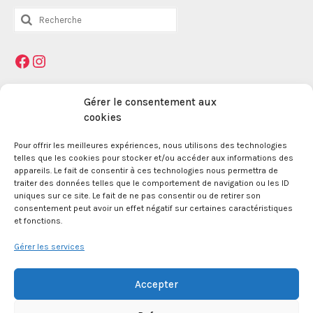
Rechercher
:
Facebook
Instagram
Mentions légales
Gérer le consentement aux
cookies
Pour offrir les meilleures expériences, nous utilisons des technologies
La Maison des Jeunes et de la Culture Jacques
telles que les cookies pour stocker et/ou accéder aux informations des
Prévert est une association enregistrée le 09
appareils. Le fait de consentir à ces technologies nous permettra de
décembre 1959 auprès de la Préfecture des Bouches
traiter des données telles que le comportement de navigation ou les ID
du Rhône.
uniques sur ce site. Le fait de ne pas consentir ou de retirer son
consentement peut avoir un effet négatif sur certaines caractéristiques
et fonctions.
24 boulevard de la République 13100 Aix en
Provence.
Gérer les services
SIRET 381 083 880 00017
Accepter