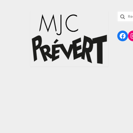
Reche
:
Fac
I