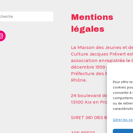
rcher
Mentions
légales
ebook
nstagram
La Maison des Jeunes et de
Culture Jacques Prévert es
association enregistrée le 
décembre 1959 auprès de l
Préfecture des Bouches du
Rhône.
Pour offrir 
cookies pour
consentir à 
24 boulevard de la Républ
comportement
13100 Aix en Provence.
ou de retire
caractéristi
SIRET 381 083 880 00017
Gérer les se
APE 8552Z