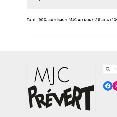
Tarif : 90€, adhésion MJC en sus (-26 ans : 10€
Reche
:
Fac
I