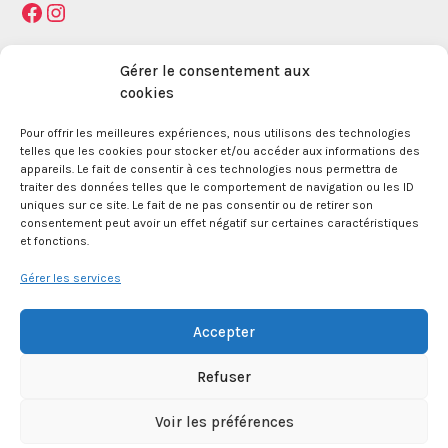
Facebook
Instagram
Mentions légales
Gérer le consentement aux
cookies
Pour offrir les meilleures expériences, nous utilisons des technologies
La Maison des Jeunes et de la Culture Jacques
telles que les cookies pour stocker et/ou accéder aux informations des
Prévert est une association enregistrée le 09
appareils. Le fait de consentir à ces technologies nous permettra de
décembre 1959 auprès de la Préfecture des Bouches
traiter des données telles que le comportement de navigation ou les ID
du Rhône.
uniques sur ce site. Le fait de ne pas consentir ou de retirer son
consentement peut avoir un effet négatif sur certaines caractéristiques
et fonctions.
24 boulevard de la République 13100 Aix en
Provence.
Gérer les services
SIRET 381 083 880 00017
Accepter
Refuser
APE 8552Z
Voir les préférences
© 2026 Maison des Jeunes et de la Culture Jacques Prévert - WordPress Theme by
Kadence