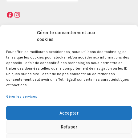
:
Facebook
Instagram
Mentions légales
Gérer le consentement aux
cookies
Pour offrir les meilleures expériences, nous utilisons des technologies
La Maison des Jeunes et de la Culture Jacques
telles que les cookies pour stocker et/ou accéder aux informations des
Prévert est une association enregistrée le 09
appareils. Le fait de consentir à ces technologies nous permettra de
décembre 1959 auprès de la Préfecture des Bouches
traiter des données telles que le comportement de navigation ou les ID
du Rhône.
uniques sur ce site. Le fait de ne pas consentir ou de retirer son
consentement peut avoir un effet négatif sur certaines caractéristiques
et fonctions.
24 boulevard de la République 13100 Aix en
Provence.
Gérer les services
SIRET 381 083 880 00017
Accepter
Refuser
APE 8552Z