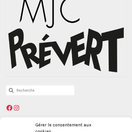
Rechercher
:
Facebook
Instagram
Mentions légales
Gérer le consentement aux
cookies