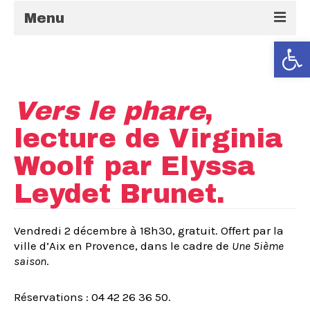
Menu
Ouvrir la
Accueil
Activités
Vers le phare
,
Stages
lecture de Virginia
Quoi de neuf à la MJC ?
Woolf par Elyssa
La MJC
Leydet Brunet.
Vendredi 2 décembre à 18h30, gratuit. Offert par la
ville d’Aix en Provence, dans le cadre de
Une 5ième
saison
.
Réservations : 04 42 26 36 50.