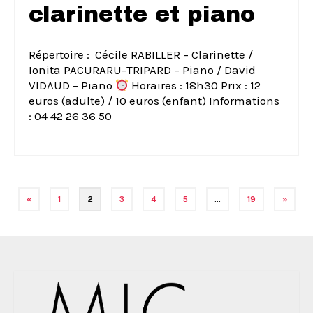
clarinette et piano
Répertoire : Cécile RABILLER – Clarinette /
Ionita PACURARU-TRIPARD – Piano / David
VIDAUD – Piano
Horaires : 18h30 Prix : 12
euros (adulte) / 10 euros (enfant) Informations
: 04 42 26 36 50
Navigation
«
1
2
3
4
5
…
19
»
des
articles