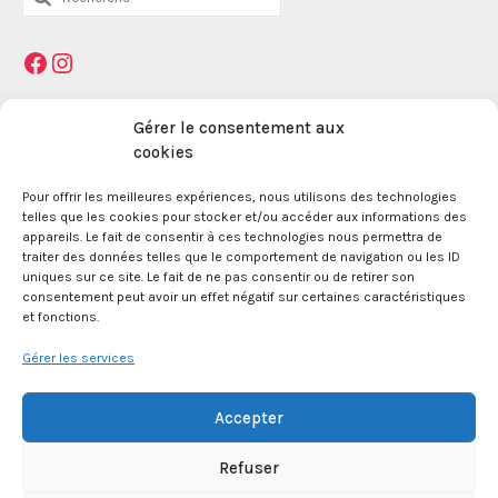
:
Facebook
Instagram
Mentions légales
Gérer le consentement aux
cookies
Pour offrir les meilleures expériences, nous utilisons des technologies
La Maison des Jeunes et de la Culture Jacques
telles que les cookies pour stocker et/ou accéder aux informations des
Prévert est une association enregistrée le 09
appareils. Le fait de consentir à ces technologies nous permettra de
décembre 1959 auprès de la Préfecture des Bouches
traiter des données telles que le comportement de navigation ou les ID
du Rhône.
uniques sur ce site. Le fait de ne pas consentir ou de retirer son
consentement peut avoir un effet négatif sur certaines caractéristiques
et fonctions.
24 boulevard de la République 13100 Aix en
Provence.
Gérer les services
SIRET 381 083 880 00017
Accepter
Refuser
APE 8552Z