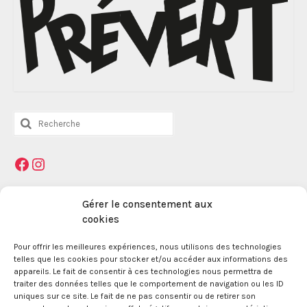
Rechercher
:
Facebook
Instagram
Mentions légales
Gérer le consentement aux
cookies
Pour offrir les meilleures expériences, nous utilisons des technologies
La Maison des Jeunes et de la Culture Jacques
telles que les cookies pour stocker et/ou accéder aux informations des
Prévert est une association enregistrée le 09
appareils. Le fait de consentir à ces technologies nous permettra de
décembre 1959 auprès de la Préfecture des Bouches
traiter des données telles que le comportement de navigation ou les ID
du Rhône.
uniques sur ce site. Le fait de ne pas consentir ou de retirer son