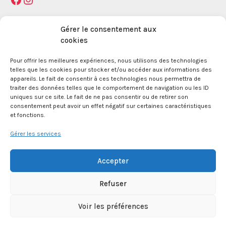
Mentions légales
Gérer le consentement aux
cookies
La Maison des Jeunes et de la Culture Jacques
Pour offrir les meilleures expériences, nous utilisons des technologies
telles que les cookies pour stocker et/ou accéder aux informations des
Prévert est une association enregistrée le 09
appareils. Le fait de consentir à ces technologies nous permettra de
décembre 1959 auprès de la Préfecture des Bouches
traiter des données telles que le comportement de navigation ou les ID
du Rhône.
uniques sur ce site. Le fait de ne pas consentir ou de retirer son
consentement peut avoir un effet négatif sur certaines caractéristiques
et fonctions.
24 boulevard de la République 13100 Aix en
Provence.
Gérer les services
SIRET 381 083 880 00017
Accepter
Refuser
APE 8552Z
Voir les préférences
© 2026 Maison des Jeunes et de la Culture Jacques Prévert - WordPress Theme by
Kadence
WP