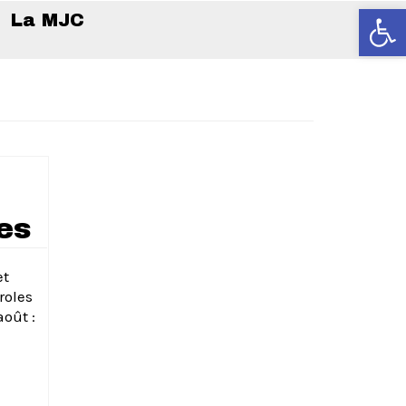
Ouvrir la
La MJC
es
et
roles
août :