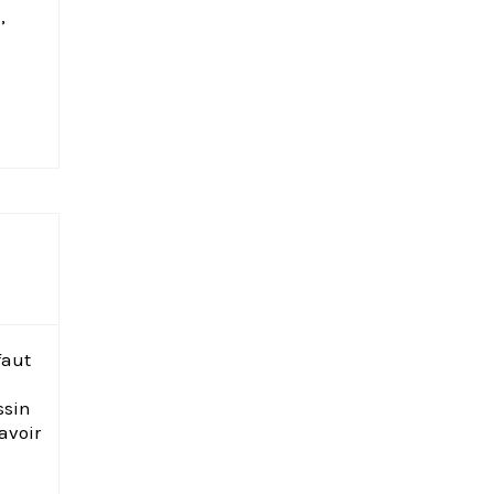
,
faut
e
ssin
avoir