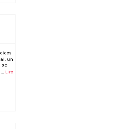
rcices
al, un
i 30
7 …
Lire