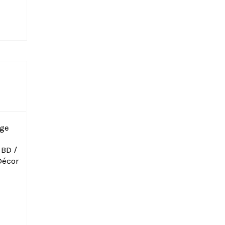
age
 BD /
Décor