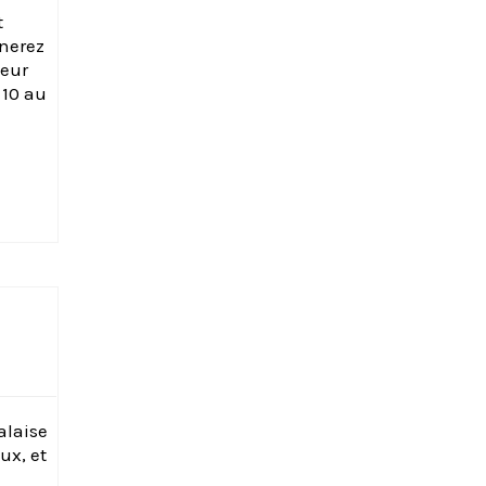
t
inerez
leur
 10 au
alaise
ux, et