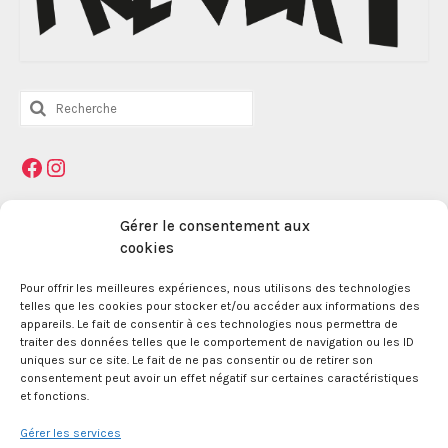
Rechercher
:
Facebook
Instagram
Mentions légales
Gérer le consentement aux
cookies
Pour offrir les meilleures expériences, nous utilisons des technologies
La Maison des Jeunes et de la Culture Jacques
telles que les cookies pour stocker et/ou accéder aux informations des
Prévert est une association enregistrée le 09
appareils. Le fait de consentir à ces technologies nous permettra de
décembre 1959 auprès de la Préfecture des Bouches
traiter des données telles que le comportement de navigation ou les ID
du Rhône.
uniques sur ce site. Le fait de ne pas consentir ou de retirer son
consentement peut avoir un effet négatif sur certaines caractéristiques
et fonctions.
24 boulevard de la République 13100 Aix en
Provence.
Gérer les services